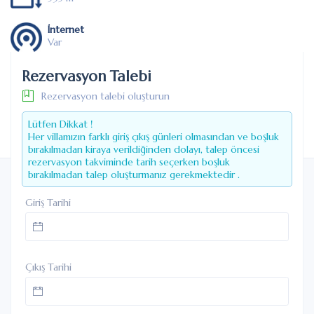
İnternet
Var
Park Yeri
Rezervasyon Talebi
var Araç
Rezervasyon talebi oluşturun
Klima
Lütfen Dikkat !
Var
Her villamızın farklı giriş çıkış günleri olmasından ve boşluk
bırakılmadan kiraya verildiğinden dolayı, talep öncesi
rezervasyon takviminde tarih seçerken boşluk
bırakılmadan talep oluşturmanız gerekmektedir .
Giriş Tarihi
Çıkış Tarihi