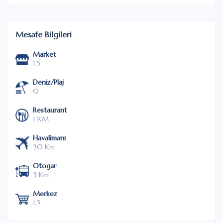
Mesafe Bilgileri
Market
1,5
Deniz/Plaj
0
Restaurant
1 KM
Havalimanı
30 Km
Otogar
3 Km
Merkez
1,5