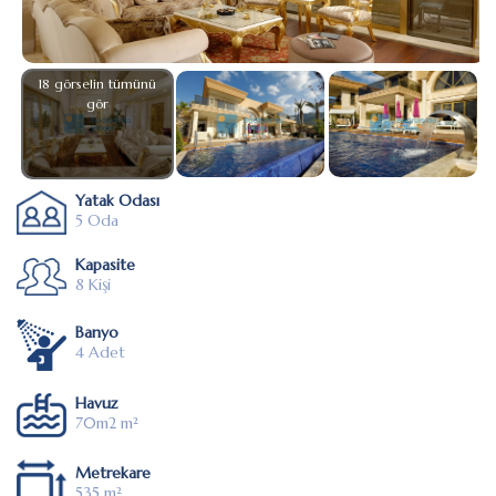
18 görselin tümünü
gör
Yatak Odası
5 Oda
Kapasite
8 Kişi
Banyo
4 Adet
Havuz
70m2 m²
Metrekare
535 m²