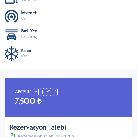
İnternet
Var
Park Yeri
Var Araç
Klima
Var
GECELİK
₺
$
€
£
7.500 ₺
Rezervasyon Talebi
Rezervasyon talebi oluşturun