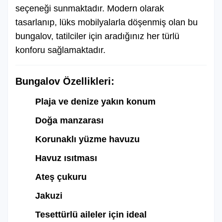
seçeneği sunmaktadır. Modern olarak
tasarlanıp, lüks mobilyalarla döşenmiş olan bu
24 Mayıs 2025 / 25 Mayıs 2025
En az kiralama süresi: 2 Gece
bungalov, tatilciler için aradığınız her türlü
konforu sağlamaktadır.
9.000 ₺ Gecelik
63.000 ₺ Haftalık
Bungalov Özellikleri:
26 Mayıs 2025 / 30 Mayıs 2025
En az kiralama süresi: 2 Gece
Plaja ve denize yakın konum
7.500 ₺ Gecelik
52.500 ₺ Haftalık
Doğa manzarası
Korunaklı yüzme havuzu
31 Mayıs 2025 / 31 Mayıs 2025
Havuz ısıtması
En az kiralama süresi: 2 Gece
Ateş çukuru
9.000 ₺ Gecelik
63.000 ₺ Haftalık
Jakuzi
Tesettürlü aileler için ideal