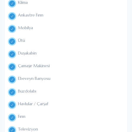
Klima
Ankastre Fırın
Mobilya
Ütü
Duşakabin
Çamaşır Makinesi
Ebeveyn Banyosu
Buzdolabı
Havlular / Çarşaf
Fırın
Televizyon