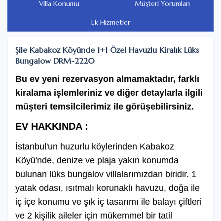
Villa Konumu
Müşteri Yorumları
9.000 ₺ Gecelik
63.000 ₺ Haftalık
Ek Hizmetler
12 Mayıs 2025 / 16 Mayıs 2025
Şile Kabakoz Köyünde 1+1 Özel Havuzlu Kiralık Lüks
En az kiralama süresi: 2 Gece
Bungalow DRM-2220
7.500 ₺ Gecelik
52.500 ₺ Haftalık
Bu ev yeni rezervasyon almamaktadır, farklı
kiralama işlemleriniz ve diğer detaylarla ilgili
müşteri temsilcilerimiz ile görüşebilirsiniz.
17 Mayıs 2025 / 18 Mayıs 2025
En az kiralama süresi: 2 Gece
EV HAKKINDA :
9.000 ₺ Gecelik
63.000 ₺ Haftalık
İstanbul'un huzurlu köylerinden Kabakoz
Köyü'nde, denize ve plaja yakın konumda
bulunan lüks bungalov villalarımızdan biridir. 1
19 Mayıs 2025 / 23 Mayıs 2025
En az kiralama süresi: 2 Gece
yatak odası, ısıtmalı korunaklı havuzu, doğa ile
iç içe konumu ve şık iç tasarımı ile balayı çiftleri
7.500 ₺ Gecelik
52.500 ₺ Haftalık
ve 2 kişilik aileler için mükemmel bir tatil