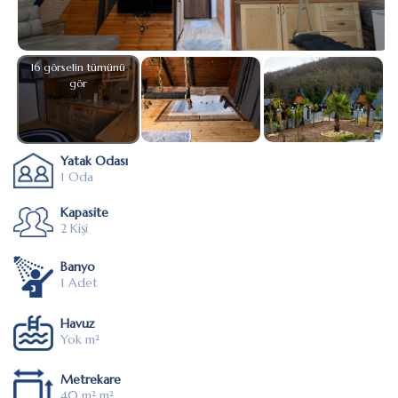
16 görselin tümünü
gör
Yatak Odası
1 Oda
Kapasite
2 Kişi
Banyo
1 Adet
Havuz
Yok m²
Metrekare
40 m² m²